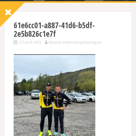
61e6cc01-a887-41d6-b5df-
2e5b826c1e7f
27 avril 2025
Nicolas Delmi-Deyirmendjian