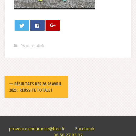
permalink
Post
RÉSULTATS DES 26-26 AVRIL
navigation
2025 : RÉUSSITE TOTALE !
provence.endurance@free.fr
Facebook
06 50 27 83 02