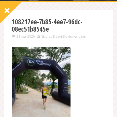
108217ee-7b85-4ee7-96dc-
08ec51b8545e
31 mai 2026
Nicolas Delmi-Deyirmendjian