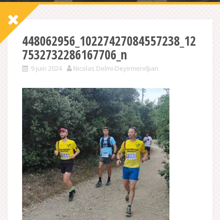
448062956_10227427084557238_12
7532732286167706_n
9 juin 2024
Nicolas Delmi-Deyirmendjian