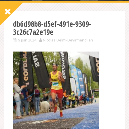
db6d98b8-d5ef-491e-9309-
3c26c7a2e19e
9 juin 2024
Nicolas Delmi-Deyirmendjian