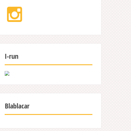
Instagram
I-run
Blablacar