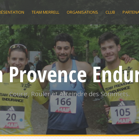
RÉSENTATION
TEAM MERRELL
ORGANISATIONS
CLUB
PARTENA
 Provence Endu
Courir, Rouler et Atteindre des Sommets.