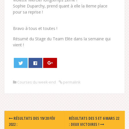
Sophie Duparchy, prend quant à elle la 8eme place
pour sa reprise !
Bravo à tous et toutes !
Résumé du Stage du Team Elite dans la semaine qui
vient !
Courses du week-end
permalink
Post
RÉSULTATS DES 19/20 FÉV
RÉSULTATS DES 5 ET 6 MARS 22
navigation
2022 :
: DEUX VICTOIRES !