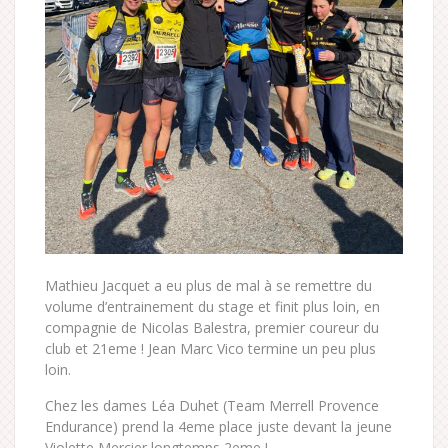
Mathieu Jacquet a eu plus de mal à se remettre du
volume d’entrainement du stage et finit plus loin, en
compagnie de Nicolas Balestra, premier coureur du
club et 21eme ! Jean Marc Vico termine un peu plus
loin.
Chez les dames Léa Duhet (Team Merrell Provence
Endurance) prend la 4eme place juste devant la jeune
Violette Mercier longtemps 2eme !