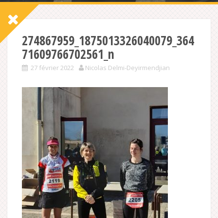
274867959_1875013326040079_364
71609766702561_n
27 février 2022
Nicolas Delmi-Deyirmendjian