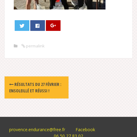
permalink
Post
RÉSULTATS DU 27 FÉVRIER :
navigation
ENSOLEILLÉ ET RÉUSSI !
provence.endurance@free.fr
Facebook
06 50 27 83 02