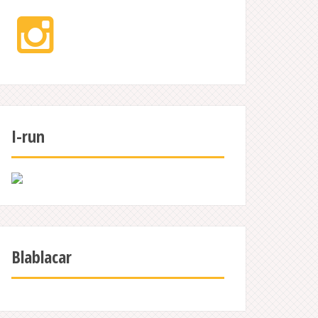
Instagram
I-run
Blablacar