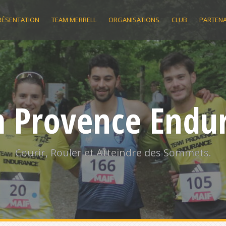
RÉSENTATION
TEAM MERRELL
ORGANISATIONS
CLUB
PARTENA
 Provence Endu
Courir, Rouler et Atteindre des Sommets.