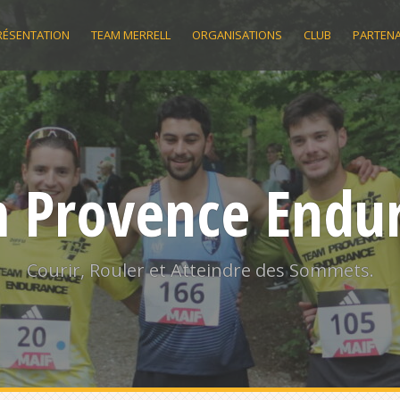
RÉSENTATION
TEAM MERRELL
ORGANISATIONS
CLUB
PARTENA
 Provence Endu
Courir, Rouler et Atteindre des Sommets.