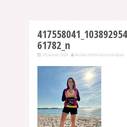
417558041_10389295
61782_n
29 janvier 2024
Nicolas Delmi-Deyirmendjian