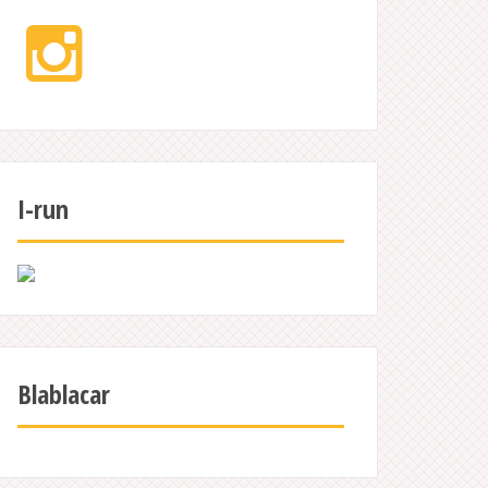
Instagram
I-run
Blablacar