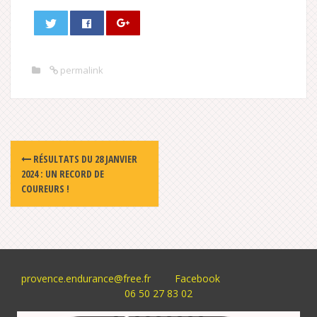
permalink
Post
RÉSULTATS DU 28 JANVIER
navigation
2024 : UN RECORD DE
COUREURS !
provence.endurance@free.fr
Facebook
06 50 27 83 02