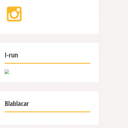
Instagram
I-run
Blablacar