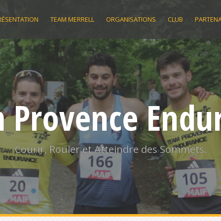
RÉSENTATION
TEAM MERRELL
ORGANISATIONS
CLUB
PARTENA
 Provence Endu
Courir, Rouler et Atteindre des Sommets.