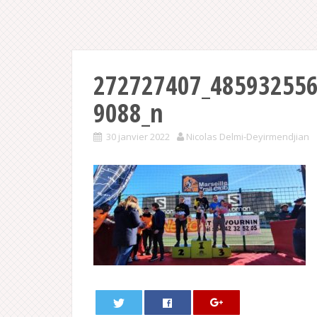
272727407_48593255
9088_n
30 janvier 2022
Nicolas Delmi-Deyirmendjian