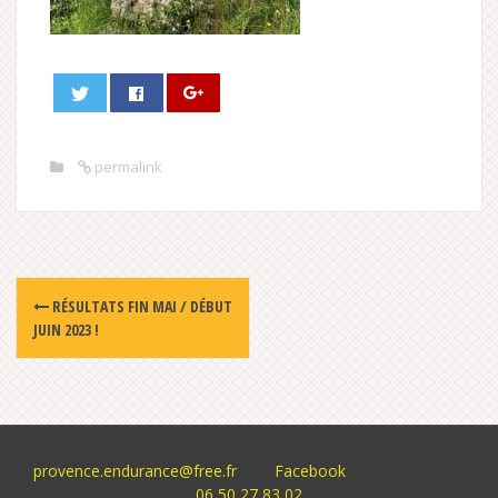
permalink
Post
RÉSULTATS FIN MAI / DÉBUT
navigation
JUIN 2023 !
provence.endurance@free.fr
Facebook
06 50 27 83 02