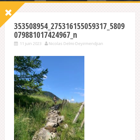
353508954_275316155059317_5809
079881017424967_n
11 juin 2023
Nicolas Delmi-Deyirmendjian