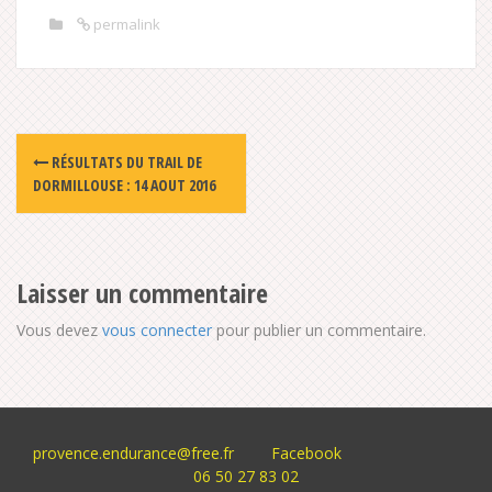
permalink
Post
RÉSULTATS DU TRAIL DE
navigation
DORMILLOUSE : 14 AOUT 2016
Laisser un commentaire
Vous devez
vous connecter
pour publier un commentaire.
provence.endurance@free.fr
Facebook
06 50 27 83 02