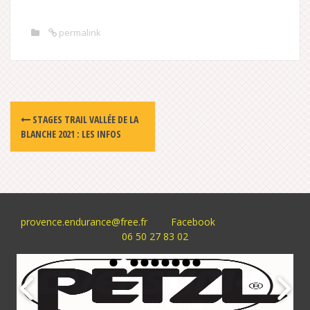
permalink
Post
STAGES TRAIL VALLÉE DE LA
navigation
BLANCHE 2021 : LES INFOS
provence.endurance@free.fr
Facebook
06 50 27 83 02