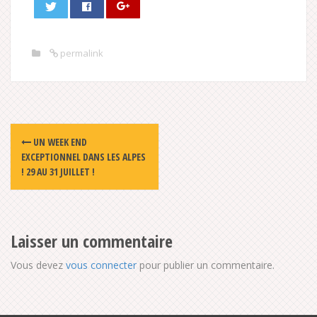
permalink
Post
UN WEEK END
navigation
EXCEPTIONNEL DANS LES ALPES
! 29 AU 31 JUILLET !
Laisser un commentaire
Vous devez
vous connecter
pour publier un commentaire.