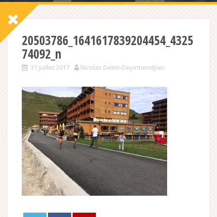
20503786_1641617839204454_4325
74092_n
31 juillet 2017
Nicolas Delmi-Deyirmendjian