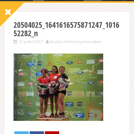
20504025_1641616575871247_1016
52282_n
31 juillet 2017
Nicolas Delmi-Deyirmendjian