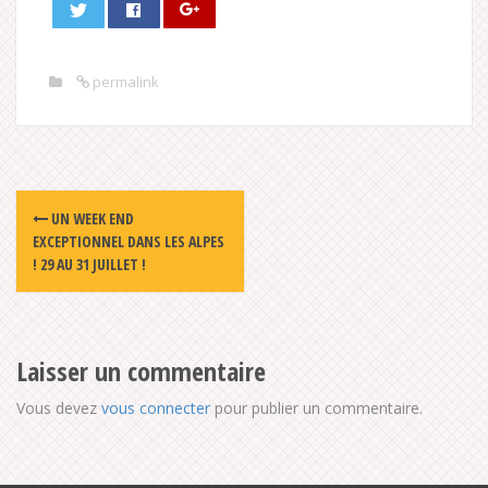
permalink
Post
UN WEEK END
navigation
EXCEPTIONNEL DANS LES ALPES
! 29 AU 31 JUILLET !
Laisser un commentaire
Vous devez
vous connecter
pour publier un commentaire.